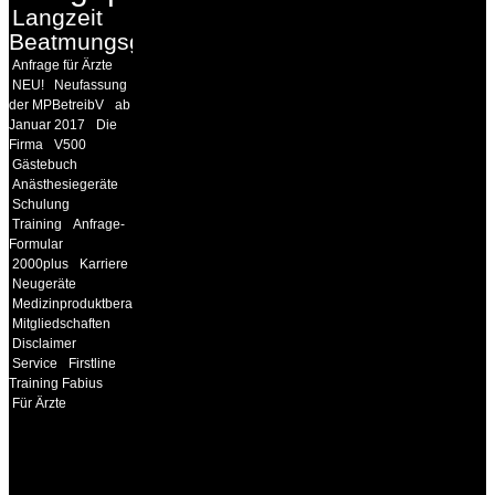
Langzeit
Beatmungsgeräte
Anfrage für Ärzte
NEU!
Neufassung
der MPBetreibV
ab
Januar 2017
Die
Firma
V500
Gästebuch
Anästhesiegeräte
Schulung
Training
Anfrage-
Formular
2000plus
Karriere
Neugeräte
Medizinproduktberater
Mitgliedschaften
Disclaimer
Service
Firstline
Training Fabius
Für Ärzte
INFORMATION
Seminare und Trainings