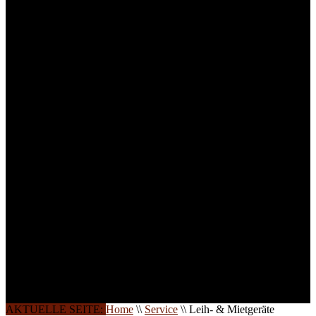
für Anwender von
Medizinprodukten und für
technisches Personal
.
Um Ihnen eine optimale
Arbeitsatmosphäre und
ein Maximum an
Lernerfolg zu garantieren,
ist die Anzahl der
Teilnehmer begrenzt. Auf
Ihren Wunsch richten wir
weitere Termine, Themen
und Seminare für Sie ein.
Gerne schulen wir Sie
auch in
Wochenendkursen, in
Halbtagsschulungen, oder
direkt vor Ort.
Die Qualität unserer
Schulungen ist das
Ergebnis jahrelanger
Erfahrung. Wir geben
diese gerne an Sie weiter.
AKTUELLE SEITE:
Home
\\
Service
\\
Leih- & Mietgeräte