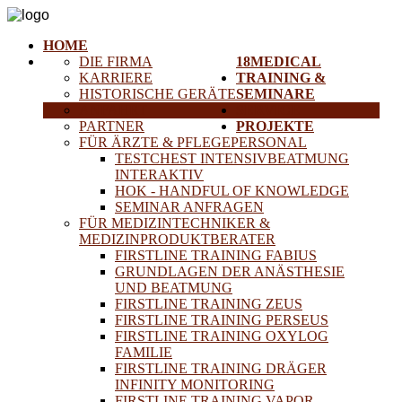
HOME
DIE FIRMA
18MEDICAL
KARRIERE
TRAINING &
HISTORISCHE GERÄTE
SEMINARE
ANFAHRT
SERVICE
PARTNER
PROJEKTE
FÜR ÄRZTE & PFLEGEPERSONAL
TESTCHEST INTENSIVBEATMUNG
INTERAKTIV
HOK - HANDFUL OF KNOWLEDGE
SEMINAR ANFRAGEN
FÜR MEDIZINTECHNIKER &
MEDIZINPRODUKTBERATER
FIRSTLINE TRAINING FABIUS
GRUNDLAGEN DER ANÄSTHESIE
UND BEATMUNG
FIRSTLINE TRAINING ZEUS
FIRSTLINE TRAINING PERSEUS
FIRSTLINE TRAINING OXYLOG
FAMILIE
FIRSTLINE TRAINING DRÄGER
INFINITY MONITORING
FIRSTLINE TRAINING VAPOR