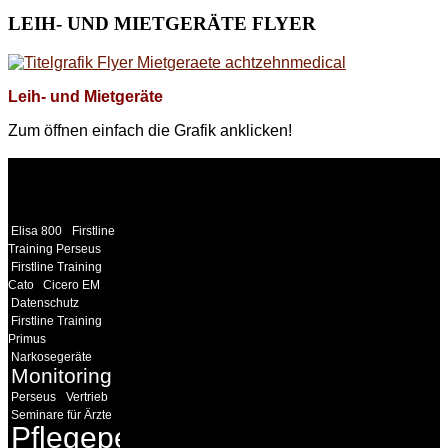
LEIH-
UND MIETGERÄTE FLYER
Leih- und Mietgeräte
Zum öffnen einfach die Grafik anklicken!
WEITERE
LINKS
Elisa 800
Firstline
Training Perseus
Firstline Training
Cato
Cicero EM
Datenschutz
Firstline Training
Primus
Narkosegeräte
Monitoring
Perseus
Vertrieb
Seminare für Ärzte
Pflegepersonal