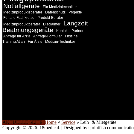
Notfallgeräte
Für Medizintechniker
Medizinprodukteberater
Datenschutz
Projekte
Für alle Fachkreise
Produkt-Berater
Langzeit
Medizinproduktberater
Disclaimer
Beatmungsgeräte
Kontakt
Partner
Anfrage für Ärzte
Anfrage-Formular
Firstline
Training Atlan
Für Ärzte
Medizin-Techniker
INFORMATION
Seminare und Trainings für Anwender von Medizinprodukten u
technisches Personal
.
Um Ihnen eine optimale Arbeitsatmosphäre und ein Maximum
Lernerfolg zu garantieren, ist die Anzahl der Teilnehmer begren
Ihren Wunsch richten wir weitere Termine, Themen und Semin
Sie ein. Gerne schulen wir Sie auch in Wochenendkursen, in
Halbtagsschulungen, oder direkt vor Ort.
Die Qualität unserer Schulungen ist das Ergebnis jahrelanger
Erfahrung. Wir geben diese gerne an Sie weiter.
AKTUELLE SEITE:
Home
\\
Service
\\
Leih- & Mietgeräte
Copyright © 2026. 18medical. | Designed by sprintfish communicati