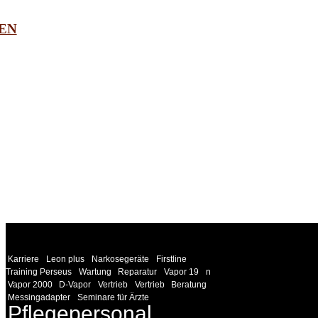
EN
WEITERE
LINKS
Karriere
Leon plus
Narkosegeräte
Firstline
Training Perseus
Wartung
Reparatur
Vapor 19
n
Vapor 2000
D-Vapor
Vertrieb
Vertrieb
Beratung
Messingadapter
Seminare für Ärzte
Pflegepersonal