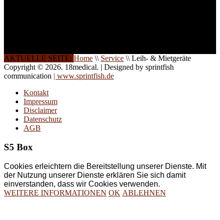
Die Qualität unserer
Schulungen ist das
Ergebnis jahrelanger
Erfahrung. Wir geben
diese gerne an Sie weiter.
AKTUELLE SEITE:
Home
\\
Service
\\
Leih- & Mietgeräte
Copyright © 2026. 18medical. | Designed by sprintfish
communication
| www.sprintfish.de
Kontakt
Impressum
Disclaimer
Datenschutz
AGB
S5 Box
Cookies erleichtern die Bereitstellung unserer Dienste. Mit
der Nutzung unserer Dienste erklären Sie sich damit
einverstanden, dass wir Cookies verwenden.
WEITERE INFORMATIONEN
OK
ABLEHNEN