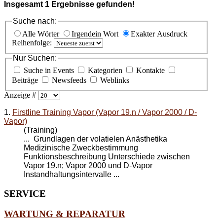
Insgesamt
1
Ergebnisse gefunden!
Suche nach:
Alle Wörter
Irgendein Wort
Exakter Ausdruck
Reihenfolge:
Nur Suchen:
Suche in Events
Kategorien
Kontakte
Beiträge
Newsfeeds
Weblinks
Anzeige #
1.
Firstline Training Vapor (Vapor 19.n / Vapor 2000 / D-
Vapor)
(Training)
... Grundlagen der volatielen Anästhetika
Medizinische Zweckbestimmung
Funktionsbeschreibung Unterschiede zwischen
Vapor 19.n; Vapor 2000 und
D-Vapor
Instandhaltungsintervalle ...
SERVICE
WARTUNG & REPARATUR