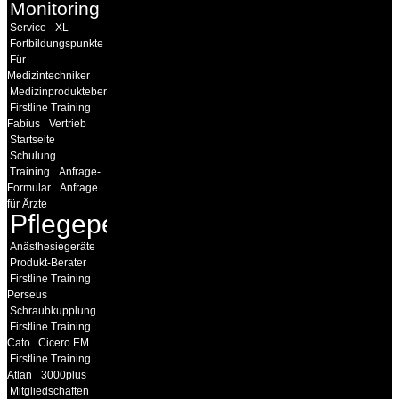
Monitoring
Service
XL
Fortbildungspunkte
Für
Medizintechniker
Medizinprodukteberater
Firstline Training
Fabius
Vertrieb
Startseite
Schulung
Training
Anfrage-
Formular
Anfrage
für Ärzte
Pflegepersonal
Anästhesiegeräte
Produkt-Berater
Firstline Training
Perseus
Schraubkupplung
Firstline Training
Cato
Cicero EM
Firstline Training
Atlan
3000plus
Mitgliedschaften