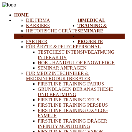
HOME
DIE FIRMA
18MEDICAL
KARRIERE
TRAINING &
HISTORISCHE GERÄTE
SEMINARE
ANFAHRT
SERVICE
PARTNER
PROJEKTE
FÜR ÄRZTE & PFLEGEPERSONAL
TESTCHEST INTENSIVBEATMUNG
INTERAKTIV
HOK - HANDFUL OF KNOWLEDGE
SEMINAR ANFRAGEN
FÜR MEDIZINTECHNIKER &
MEDIZINPRODUKTBERATER
FIRSTLINE TRAINING FABIUS
GRUNDLAGEN DER ANÄSTHESIE
UND BEATMUNG
FIRSTLINE TRAINING ZEUS
FIRSTLINE TRAINING PERSEUS
FIRSTLINE TRAINING OXYLOG
FAMILIE
FIRSTLINE TRAINING DRÄGER
INFINITY MONITORING
FIRSTLINE TRAINING VAPOR